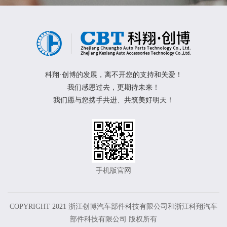
科翔·创博的发展，离不开您的支持和关爱！
我们感恩过去，更期待未来！
我们愿与您携手共进、共筑美好明天！
手机版官网
COPYRIGHT 2021 浙江创博汽车部件科技有限公司和浙江科翔汽车
部件科技有限公司 版权所有